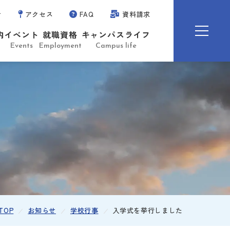
せ
アクセス
FAQ
資料請求
内
イベント
就職資格
キャンパスライフ
Events
Employment
Campus life
TOP
お知らせ
学校行事
入学式を挙行しました