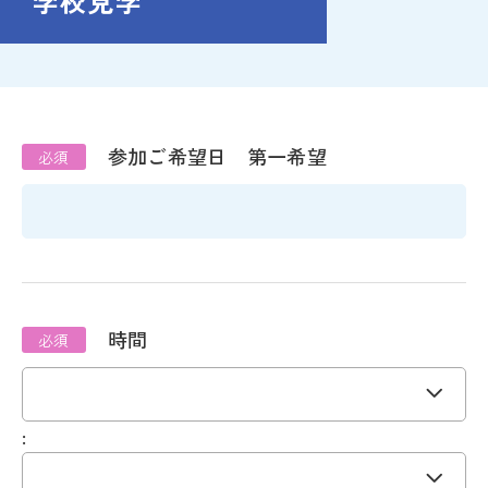
学校見学
参加ご希望日 第一希望
学
校
見
学
時間
: