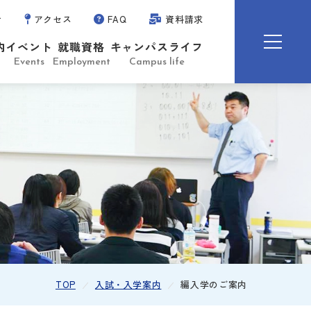
せ
アクセス
FAQ
資料請求
内
イベント
就職資格
キャンパスライフ
Events
Employment
Campus life
TOP
入試・入学案内
編入学のご案内